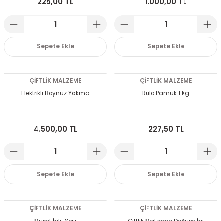
225,00 TL
1.000,00 TL
emeleri
rı
akım Ürünleri
rı
Krakerler
Sepete Ekle
Sepete Ekle
 Seyehat Ürünleri
ları
e Kompresörleri
ve Suluklar
ÇİFTLİK MALZEME
ÇİFTLİK MALZEME
ı
rünleri
 Dağıtım Kitleri
Elektrikli Boynuz Yakma
Rulo Pamuk 1 Kg
a Aksesuarları
rı
4.500,00 TL
227,50 TL
abı ve Aksesuarları
ve Tüy Bakımı
e Tüy Bakımı
ar
lar
Sepete Ekle
Sepete Ekle
ı
 Temizleyiciler
ÇİFTLİK MALZEME
ÇİFTLİK MALZEME