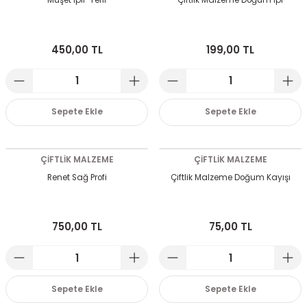
Muşet İpli-Yerli
Çiftlik Malzeme Doğum İpi
 Devirdaym Motorları
450,00 TL
199,00 TL
Bakımı
Sepete Ekle
Sepete Ekle
ÇİFTLİK MALZEME
ÇİFTLİK MALZEME
Renet Sağ Profi
Çiftlik Malzeme Doğum Kayışı
Beta Bölmeleri
uarları
750,00 TL
75,00 TL
Sepete Ekle
Sepete Ekle