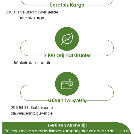
Ücretsiz Kargo
2000 TL ve üzeri alışverişlerde
ücretsiz kargo.
 Devirdaym Motorları
Bakımı
%100 Orijinal Ürünler
Ürünlerimiz orijinaldir.
Beta Bölmeleri
uarları
Güvenli Alışveriş
256 Bit SSL Sertifikası ile
alışverişleriniz güvende!
E-Bülten Aboneliği
Bültene abone olarak indirimler, kampanyalar ve daha fazlası için ilk