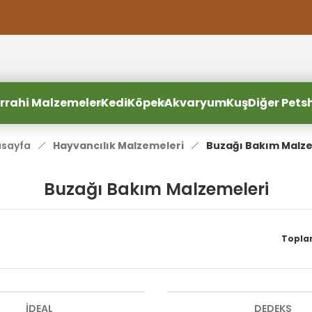
2000 TL ve Üzeri Alışverişlerde Ücretsiz Kargo
2000 TL ve Üzeri Alışverişlerde Ücretsiz Kargo #2
2000 TL ve Üzeri Alışverişlerde Ücretsiz Kargo #3
rrahi Malzemeler
Kedi
Köpek
Akvaryum
Kuş
Diğer Pets
sayfa
Hayvancılık Malzemeleri
Buzağı Bakım Malz
Buzağı Bakım Malzemeleri
Topla
İDEAL
DEDEKS