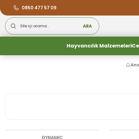
0850 477 57 09
ARA
Hayvancılık Malzemeleri
Ce
Ana
DYNAMIC