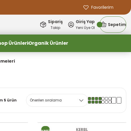
Favorilerim
Sipariş
Giriş Yap
Sepetim
Takip
Yeni Üye Ol
hop Ürünleri
Organik Ürünler
emeleri
m 5 ürün
KERBL
yeni