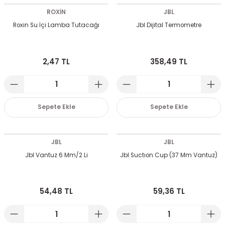
ROXİN
JBL
Roxin Su İçi Lamba Tutacağı
Jbl Dijital Termometre
 Devirdaym Motorları
Bakımı
2,47 TL
358,49 TL
Sepete Ekle
Sepete Ekle
Beta Bölmeleri
JBL
JBL
Jbl Vantuz 6 Mm/2 Li
Jbl Suctıon Cup (37 Mm Vantuz)
uarları
54,48 TL
59,36 TL