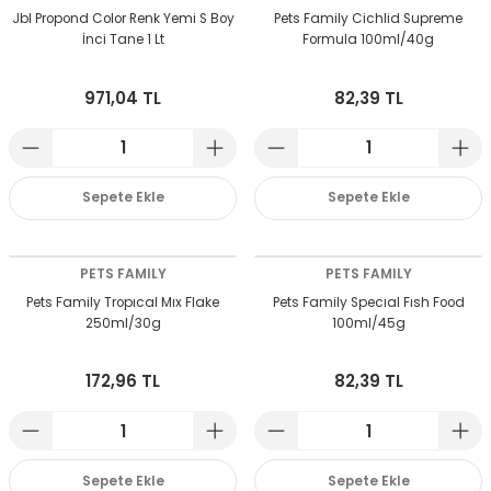
Jbl Propond Color Renk Yemi S Boy
Pets Family Cichlid Supreme
İnci Tane 1 Lt
Formula 100ml/40g
971,04 TL
82,39 TL
Sepete Ekle
Sepete Ekle
PETS FAMILY
PETS FAMILY
Pets Family Tropıcal Mıx Flake
Pets Family Specıal Fısh Food
250ml/30g
100ml/45g
172,96 TL
82,39 TL
Sepete Ekle
Sepete Ekle