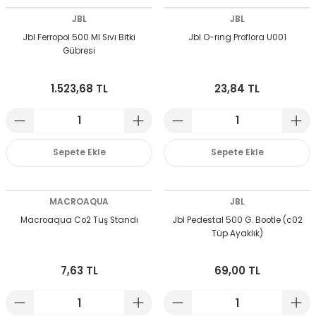
JBL
JBL
Jbl Ferropol 500 Ml Sıvı Bitki
Jbl O-rıng Proflora U001
Gübresi
1.523,68 TL
23,84 TL
Sepete Ekle
Sepete Ekle
MACROAQUA
JBL
Macroaqua Co2 Tuş Standı
Jbl Pedestal 500 G. Bootle (c02
Tüp Ayaklık)
7,63 TL
69,00 TL