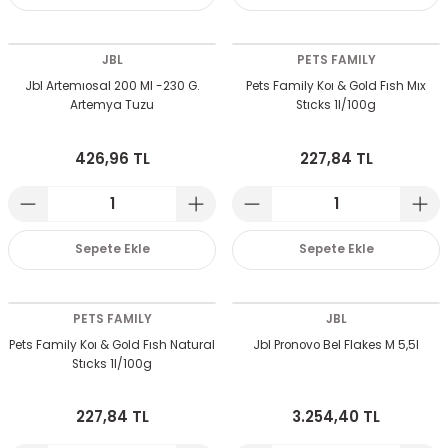
JBL
PETS FAMILY
Jbl Artemıosal 200 Ml -230 G.
Pets Family Koı & Gold Fısh Mıx
Artemya Tuzu
Stıcks 1l/100g
426,96 TL
227,84 TL
Sepete Ekle
Sepete Ekle
PETS FAMILY
JBL
Pets Family Koı & Gold Fısh Natural
Jbl Pronovo Bel Flakes M 5,5l
Stıcks 1l/100g
227,84 TL
3.254,40 TL