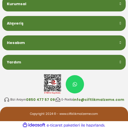
Kurumsal
Alışveriş
Hesabım
Yardım
0850 477 57 09
info@ciftlikmalzeme.com
Bizi Arayın
E-Posta
Copyright 2024 © - www.ciftklikmalzeme.com
ideasoft
ile
e-