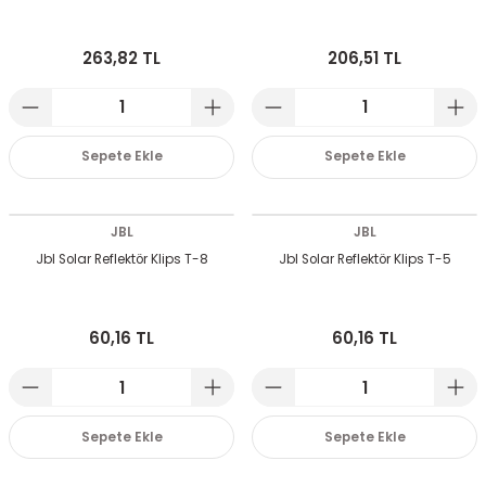
emeleri
rı
akım Ürünleri
263,82 TL
206,51 TL
rı
Krakerler
 Seyehat Ürünleri
ları
e Kompresörleri
ve Suluklar
Sepete Ekle
Sepete Ekle
ı
rünleri
 Dağıtım Kitleri
JBL
JBL
a Aksesuarları
rı
Jbl Solar Reflektör Klips T-8
Jbl Solar Reflektör Klips T-5
abı ve Aksesuarları
ve Tüy Bakımı
60,16 TL
60,16 TL
e Tüy Bakımı
ar
lar
ı
Sepete Ekle
Sepete Ekle
 Temizleyiciler