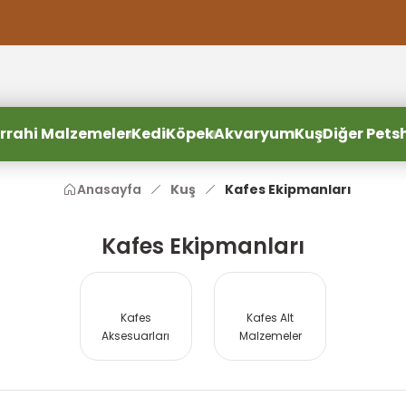
2000 TL ve Üzeri Alışverişlerde Ücretsiz Kargo
2000 TL ve Üzeri Alışverişlerde Ücretsiz Kargo #2
2000 TL ve Üzeri Alışverişlerde Ücretsiz Kargo #3
rrahi Malzemeler
Kedi
Köpek
Akvaryum
Kuş
Diğer Pets
Anasayfa
Kuş
Kafes Ekipmanları
Kafes Ekipmanları
Kafes
Kafes Alt
Aksesuarları
Malzemeler