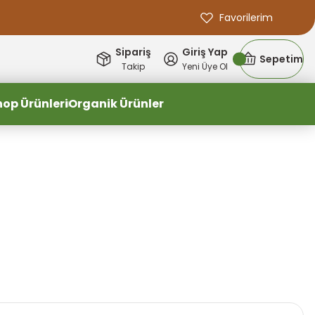
Favorilerim
Sipariş
Giriş Yap
Sepetim
Takip
Yeni Üye Ol
hop Ürünleri
Organik Ürünler