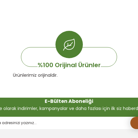
%100 Orijinal Ürünler
Ürünlerimiz orijinaldir.
E-Bülten Aboneliği
olarak indirimler, kampanyalar ve daha fazlası için ilk siz haberdar