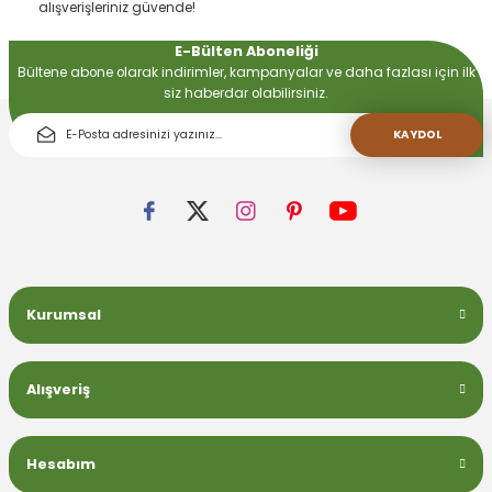
alışverişleriniz güvende!
E-Bülten Aboneliği
 Devirdaym Motorları
Bültene abone olarak indirimler, kampanyalar ve daha fazlası için ilk
siz haberdar olabilirsiniz.
Bakımı
KAYDOL
Beta Bölmeleri
Kurumsal
uarları
Alışveriş
Hesabım