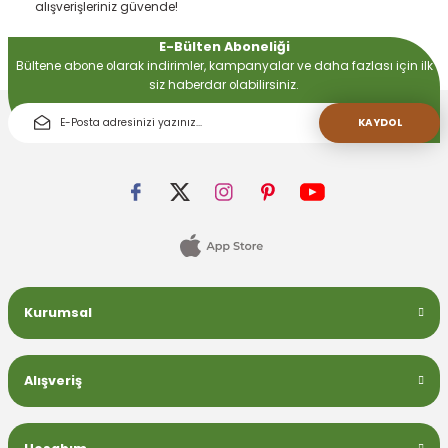
alışverişleriniz güvende!
E-Bülten Aboneliği
 Devirdaym Motorları
Bültene abone olarak indirimler, kampanyalar ve daha fazlası için ilk
siz haberdar olabilirsiniz.
Bakımı
KAYDOL
Beta Bölmeleri
uarları
Kurumsal
Alışveriş