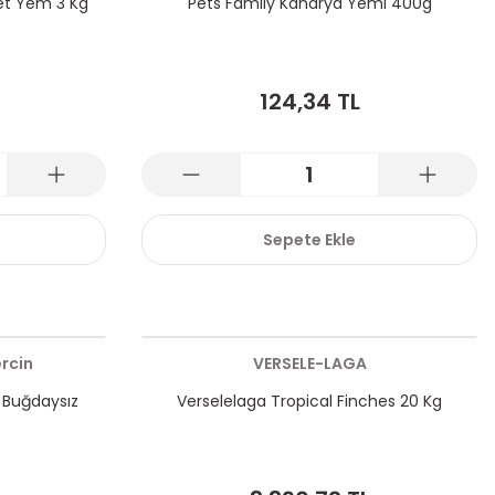
let Yem 3 Kg
Pets Famıly Kanarya Yemi 400g
124,34 TL
Sepete Ekle
rcin
VERSELE-LAGA
s Buğdaysız
Verselelaga Tropical Finches 20 Kg