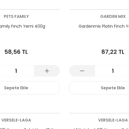
PETS FAMILY
GARDEN MIX
Famıly Fınch Yemi 400g
Gardenmix Platin Finch 
58,56 TL
87,22 TL
Sepete Ekle
Sepete Ekle
VERSELE-LAGA
VERSELE-LAGA