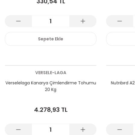
330,54 TL
Sepete Ekle
VERSELE-LAGA
Verselelaga Kanarya Çimlendirme Tohumu
Nutrıbırd A
20 Kg
4.278,93 TL