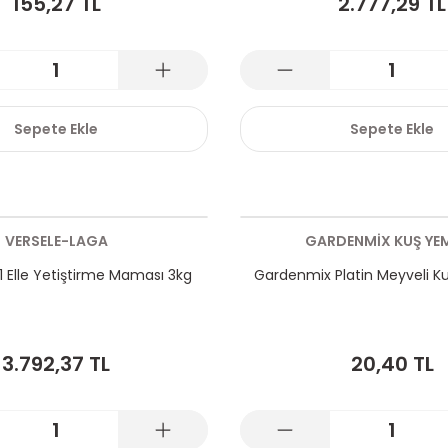
155,27 TL
2.777,29 TL
Sepete Ekle
Sepete Ekle
VERSELE-LAGA
GARDENMİX KUŞ YEM
21 Elle Yetiştirme Maması 3kg
Gardenmix Platin Meyveli Kuş
3.792,37 TL
20,40 TL