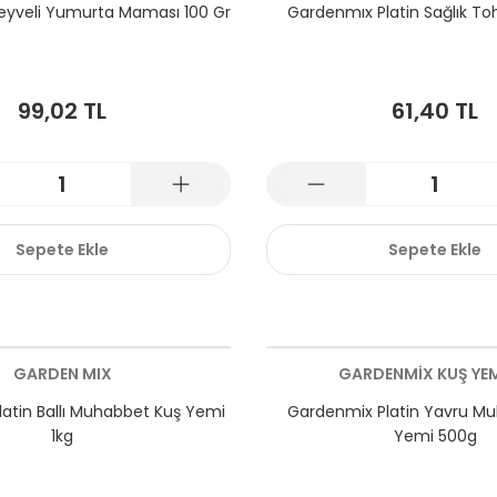
yveli Yumurta Maması 100 Gr
Gardenmıx Platin Sağlık T
99,02 TL
61,40 TL
Sepete Ekle
Sepete Ekle
GARDEN MIX
GARDENMİX KUŞ YEM
atin Ballı Muhabbet Kuş Yemi
Gardenmix Platin Yavru M
1kg
Yemi 500g