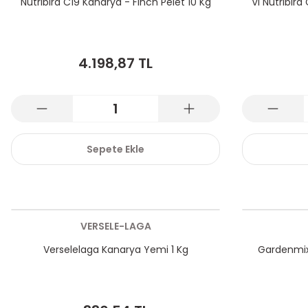
Nutrıbırd C19 Kanarya - Finch Pelet 10 Kg
Vl Nutrıbır
4.198,87 TL
Sepete Ekle
VERSELE-LAGA
Verselelaga Kanarya Yemi 1 Kg
Gardenmix