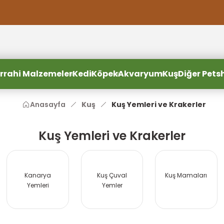
2000 TL ve Üzeri Alışverişlerde Ücretsiz Kargo
2000 TL ve Üzeri Alışverişlerde Ücretsiz Kargo #2
2000 TL ve Üzeri Alışverişlerde Ücretsiz Kargo #3
rrahi Malzemeler
Kedi
Köpek
Akvaryum
Kuş
Diğer Pets
Anasayfa
Kuş
Kuş Yemleri ve Krakerler
Kuş Yemleri ve Krakerler
Kanarya
Kuş Çuval
Kuş Mamaları
Yemleri
Yemler