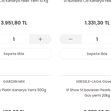
d C15 Kanarya Pelet Yem 10 Kg
Vl Nutrıbırd C15 Kanarya Pe
3.951,80 TL
1.331,30 TL
Sepete Ekle
Sepete Ekle
GARDEN MIX
VERSELE-LAGA Güve
 Platin Kanarya Yemi 500g
Vl Show St.bavarıan Pearl
Güv.yemi 20kg