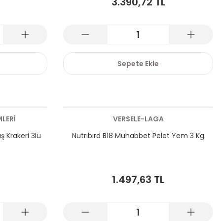
3.390,72 TL
Sepete Ekle
LERİ
VERSELE-LAGA
 Krakeri 3lü
Nutrıbırd B18 Muhabbet Pelet Yem 3 Kg
1.497,63 TL