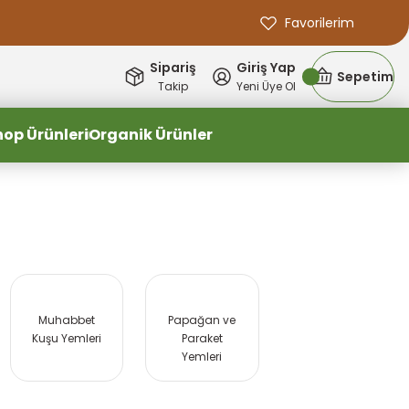
Favorilerim
Sipariş
Giriş Yap
Sepetim
Takip
Yeni Üye Ol
hop Ürünleri
Organik Ürünler
Muhabbet
Papağan ve
Kuşu Yemleri
Paraket
Yemleri