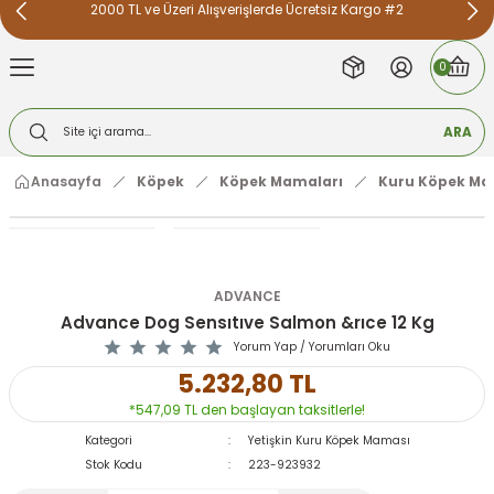
2000 TL ve Üzeri Alışverişlerde Ücretsiz Kargo #2
Geri Dön
Geri Dön
Geri Dön
Geri Dön
Geri Dön
Geri Dön
0
k Malzemeleri
op Ürünleri
ARA
alzemeleri
 Ürünleri
ları ve Mobilyaları
eri
Anasayfa
Köpek
Köpek Mamaları
Kuru Köpek Ma
eri
 Kemikleri
nleri
arı
rünleri
alzemeleri
ve Kemikler
ADVANCE
Bakım Ürünleri
i
 Fanuslar
ları
Advance Dog Sensıtıve Salmon &rıce 12 Kg
Yorum Yap / Yorumları Oku
emeleri
Kapılar
e Bakım Ürünleri
leri
5.232,80 TL
*547,09 TL den başlayan taksitlerle!
Malzemeleri
afes ve Kapılar
Kategori
Yetişkin Kuru Köpek Maması
leri
Su Kapları
 Su Kapları
emeler
 Tünekleri
Stok Kodu
223-923932