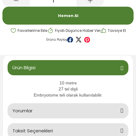
emeleri
rı
akım Ürünleri
Hemen Al
rı
Krakerler
Fiyatı Düşünce Haber Ver
Tavsiye Et
 Seyehat Ürünleri
ları
e Kompresörleri
ve Suluklar
Ürünü Paylaş
ı
rünleri
 Dağıtım Kitleri
a Aksesuarları
rı
Ürün Bilgisi
abı ve Aksesuarları
ve Tüy Bakımı
10 metre
27 tel dişli
Embryotome teli olarak kullanılabilir.
e Tüy Bakımı
ar
lar
Yorumlar
ı
 Temizleyiciler
Taksit Seçenekleri
Bu ürüne ilk yorumu siz yapın!