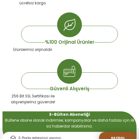
ücretsiz kargo.
Ürün fiyatı diğer sitelerden daha pahalı.
Bu ürüne benzer farklı alternatifler olmalı.
%100 Orijinal Ürünler
Ürünlerimiz orijinaldir.
Gönder
Güvenli Alışveriş
256 Bit SSL Sertifikası ile
alışverişleriniz güvende!
E-Bülten Aboneliği
Bültene abone olarak indirimler, kampanyalar ve daha fazlası için ilk
siz haberdar olabilirsiniz.
KAYDOL