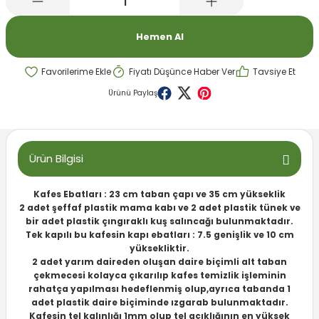
emeleri
rı
akım Ürünleri
Hemen Al
rı
Krakerler
Fiyatı Düşünce Haber Ver
Tavsiye Et
 Seyehat Ürünleri
ları
e Kompresörleri
ve Suluklar
Ürünü Paylaş
ı
rünleri
 Dağıtım Kitleri
a Aksesuarları
rı
Ürün Bilgisi
abı ve Aksesuarları
ve Tüy Bakımı
Kafes Ebatları : 23 cm taban çapı ve 35 cm yükseklik
2 adet şeffaf plastik mama kabı ve 2 adet plastik tünek ve
bir adet plastik çıngıraklı kuş salıncağı bulunmaktadır.
e Tüy Bakımı
ar
lar
Tek kapılı bu kafesin kapı ebatları : 7.5 genişlik ve 10 cm
yüksekliktir.
ı
2 adet yarım daireden oluşan daire biçimli alt taban
çekmecesi kolayca çıkarılıp kafes temizlik işleminin
rahatça yapılması hedeflenmiş olup,ayrıca tabanda 1
 Temizleyiciler
adet plastik daire biçiminde ızgarab bulunmaktadır.
Kafesin tel kalınlığı 1mm olup tel açıklığının en yüksek