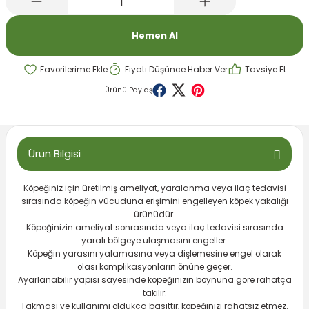
emeleri
rı
akım Ürünleri
Hemen Al
rı
Krakerler
Fiyatı Düşünce Haber Ver
Tavsiye Et
 Seyehat Ürünleri
ları
e Kompresörleri
ve Suluklar
Ürünü Paylaş
ı
rünleri
 Dağıtım Kitleri
a Aksesuarları
rı
Ürün Bilgisi
abı ve Aksesuarları
ve Tüy Bakımı
Köpeğiniz için üretilmiş ameliyat, yaralanma veya ilaç tedavisi
sırasında köpeğin vücuduna erişimini engelleyen köpek yakalığı
ürünüdür.
e Tüy Bakımı
ar
lar
Köpeğinizin ameliyat sonrasında veya ilaç tedavisi sırasında
yaralı bölgeye ulaşmasını engeller.
ı
Köpeğin yarasını yalamasına veya dişlemesine engel olarak
olası komplikasyonların önüne geçer.
Ayarlanabilir yapısı sayesinde köpeğinizin boynuna göre rahatça
 Temizleyiciler
takılır.
Takması ve kullanımı oldukça basittir, köpeğinizi rahatsız etmez.