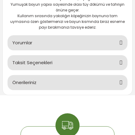
Yumuşak boyun yapısı sayesinde olası tüy dökümü ve tahrişin
önüne geçer.
Kullanım sırasında yakalığın köpeğinizin boynuna tam
 Devirdaym Motorları
uymasına özen göstermenizi ve boyun kısmında biraz esneme
payı bırakmanızı tavsiye ederiz.
Bakımı
Yorumlar
Taksit Seçenekleri
Bu ürüne ilk yorumu siz yapın!
Beta Bölmeleri
Önerileriniz
Yorum Yaz
uarları
Bu ürünün fiyat bilgisi, resim, ürün açıklamalarında ve diğer
konularda yetersiz gördüğünüz noktaları öneri formunu
kullanarak tarafımıza iletebilirsiniz.
Görüş ve önerileriniz için teşekkür ederiz.
Ürün resmi kalitesiz, bozuk veya görüntülenemiyor.