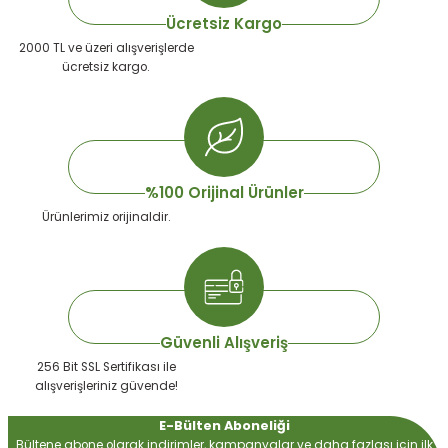
Ürün açıklamasında eksik bilgiler bulunuyor.
Ücretsiz Kargo
Ürün bilgilerinde hatalar bulunuyor.
2000 TL ve üzeri alışverişlerde
ücretsiz kargo.
Ürün fiyatı diğer sitelerden daha pahalı.
Bu ürüne benzer farklı alternatifler olmalı.
%100 Orijinal Ürünler
Ürünlerimiz orijinaldir.
Gönder
Güvenli Alışveriş
256 Bit SSL Sertifikası ile
alışverişleriniz güvende!
E-Bülten Aboneliği
Bültene abone olarak indirimler, kampanyalar ve daha fazlası için ilk