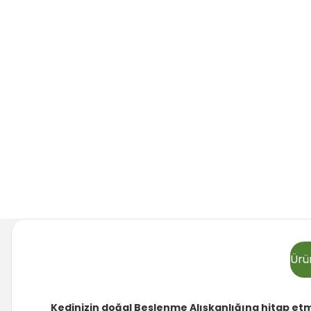
Ürün
Kedinizin doğal Beslenme Alışkanlığına hitap etm