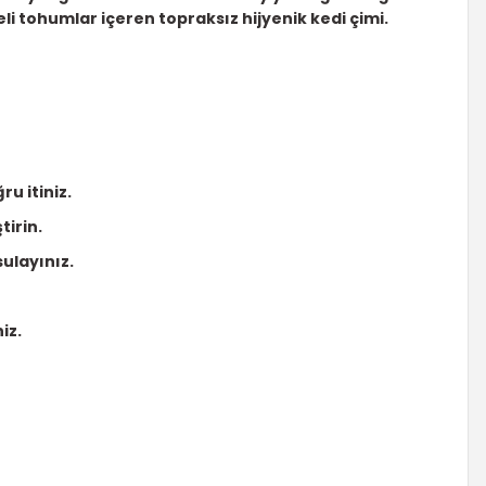
i tohumlar içeren topraksız hijyenik kedi çimi.
u itiniz.
tirin.
ulayınız.
iz.