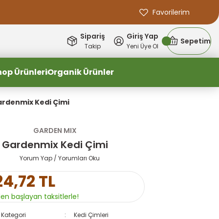
Favorilerim
Sipariş
Giriş Yap
Sepetim
Takip
Yeni Üye Ol
hop Ürünleri
Organik Ürünler
rdenmix Kedi Çimi
GARDEN MIX
Gardenmix Kedi Çimi
Yorum Yap / Yorumları Oku
24,72 TL
den başlayan taksitlerle!
Kategori
Kedi Çimleri