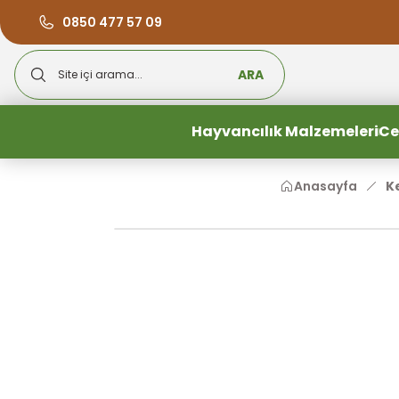
0850 477 57 09
ARA
Hayvancılık Malzemeleri
Ce
Anasayfa
K