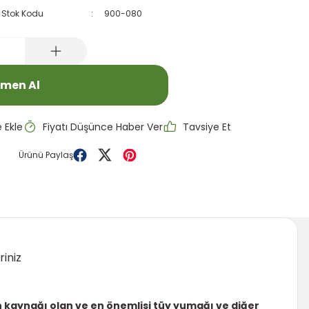
Stok Kodu
900-080
men Al
Fiyatı Düşünce Haber Ver
Tavsiye Et
Ürünü Paylaş
riniz
n kaynağı olan ve en önemlisi tüy yumağı ve diğer