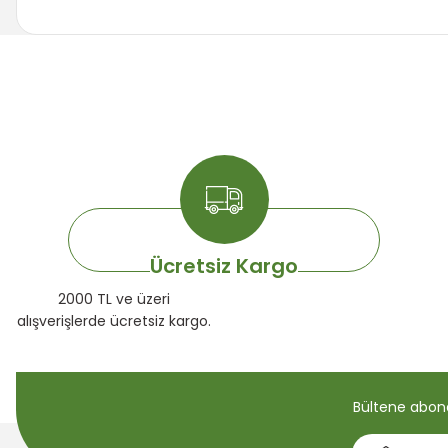
Bu ürünün fiyat bilgisi, resim, ürün açıklamalarında ve diğer k
Görüş ve önerileriniz için teşekkür ederiz.
Ürün resmi kalitesiz, bozuk veya görüntülenemiyor.
Ürün açıklamasında eksik bilgiler bulunuyor.
Ürün bilgilerinde hatalar bulunuyor.
Ürün fiyatı diğer sitelerden daha pahalı.
Bu ürüne benzer farklı alternatifler olmalı.
Ücretsiz Kargo
2000 TL ve üzeri
alışverişlerde ücretsiz kargo.
Bültene abone 