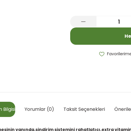
He
 Bilgisi
Yorumlar (0)
Taksit Seçenekleri
Önerile
esinin yanında,sindirim sistemini rahatlatıcı,extra vitami