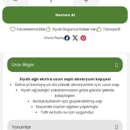
emeleri
rı
akım Ürünleri
Hemen Al
rı
Krakerler
Fiyatı Düşünce Haber Ver
Tavsiye Et
 Seyehat Ürünleri
ları
e Kompresörleri
ve Suluklar
Ürünü Paylaş
ı
rünleri
 Dağıtım Kitleri
a Aksesuarları
rı
Ürün Bilgisi
abı ve Aksesuarları
ve Tüy Bakımı
Siyah ağlı ekstra uzun saplı akvaryum kepçesi
Daha iyi kavrayış ya da yüksek akvaryumlar için uzun sap.
Siyah ağ balığın yakalanmasını gözle görülür şekilde
e Tüy Bakımı
ar
lar
kolaylaştırır.
Günlük kullanım için güçlendirilmiş sap
ı
Dayanıklı naylon ağdan yapılmıştır.
Tatlı ve tuzlu su için uygundur.
 Temizleyiciler
Yorumlar