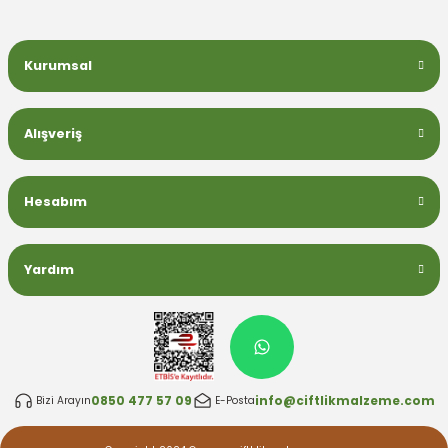
Kurumsal
Alışveriş
Hesabım
Yardım
0850 477 57 09
info@ciftlikmalzeme.com
Bizi Arayın
E-Posta