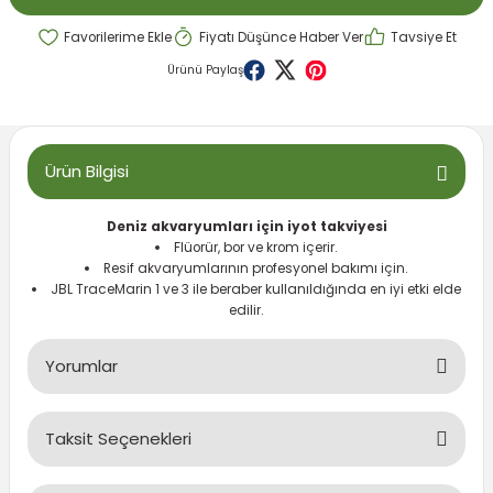
emeleri
rı
akım Ürünleri
Fiyatı Düşünce Haber Ver
Tavsiye Et
Ürünü Paylaş
rı
Krakerler
 Seyehat Ürünleri
ları
e Kompresörleri
ve Suluklar
Ürün Bilgisi
ı
rünleri
 Dağıtım Kitleri
Deniz akvaryumları için iyot takviyesi
a Aksesuarları
rı
Flüorür, bor ve krom içerir.
Resif akvaryumlarının profesyonel bakımı için.
JBL TraceMarin 1 ve 3 ile beraber kullanıldığında en iyi etki elde
abı ve Aksesuarları
ve Tüy Bakımı
edilir.
e Tüy Bakımı
ar
lar
Yorumlar
ı
Taksit Seçenekleri
Bu ürüne ilk yorumu siz yapın!
 Temizleyiciler