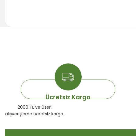
Bu ürünün fiyat bilgisi, resim, ürün açıklamalarında ve diğer k
Görüş ve önerileriniz için teşekkür ederiz.
Ürün resmi kalitesiz, bozuk veya görüntülenemiyor.
Ürün açıklamasında eksik bilgiler bulunuyor.
Ürün bilgilerinde hatalar bulunuyor.
Ürün fiyatı diğer sitelerden daha pahalı.
Bu ürüne benzer farklı alternatifler olmalı.
Ücretsiz Kargo
2000 TL ve üzeri
alışverişlerde ücretsiz kargo.