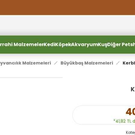
2000 TL ve Üzeri Alışverişlerde Ücretsiz Kargo
2000 TL ve Üzeri Alışverişlerde Ücretsiz Kargo #2
2000 TL ve Üzeri Alışverişlerde Ücretsiz Kargo #3
rrahi Malzemeler
Kedi
Köpek
Akvaryum
Kuş
Diğer Pets
yvancılık Malzemeleri
Büyükbaş Malzemeleri
Kerbl
K
4
*41,82 TL 
Kate