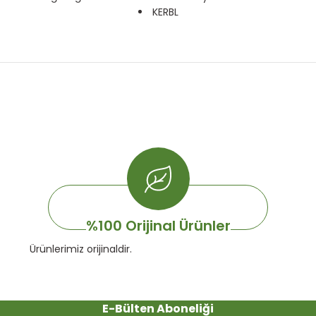
KERBL
onularda yetersiz gördüğünüz noktaları öneri formunu kullanarak tarafımı
Bu ürüne ilk yorumu siz yapın!
Yorum Yaz
%100 Orijinal Ürünler
Ürünlerimiz orijinaldir.
E-Bülten Aboneliği
Gönder