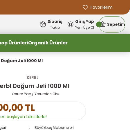
Favorilerim
Sipariş
Giriş Yap
Sepetim
Takip
Yeni Üye Ol
hop Ürünleri
Organik Ürünler
 Doğum Jeli 1000 Ml
KERBL
erbl Doğum Jeli 1000 Ml
Yorum Yap / Yorumları Oku
00,00 TL
den başlayan taksitlerle!
gori
Büyükbaş Malzemeleri