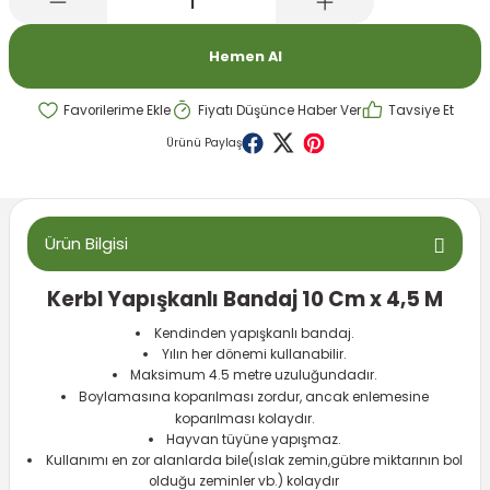
emeleri
rı
akım Ürünleri
Hemen Al
rı
Krakerler
Fiyatı Düşünce Haber Ver
Tavsiye Et
 Seyehat Ürünleri
ları
e Kompresörleri
ve Suluklar
Ürünü Paylaş
ı
rünleri
 Dağıtım Kitleri
a Aksesuarları
rı
Ürün Bilgisi
abı ve Aksesuarları
ve Tüy Bakımı
Kerbl Yapışkanlı Bandaj 10 Cm x 4,5 M
Kendinden yapışkanlı bandaj.
e Tüy Bakımı
ar
lar
Yılın her dönemi kullanabilir.
Maksimum 4.5 metre uzuluğundadır.
Boylamasına koparılması zordur, ancak enlemesine
ı
koparılması kolaydır.
Hayvan tüyüne yapışmaz.
 Temizleyiciler
Kullanımı en zor alanlarda bile(ıslak zemin,gübre miktarının bol
olduğu zeminler vb.) kolaydır