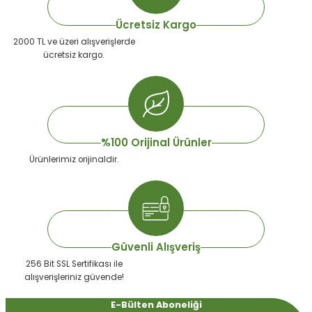
Ürün açıklamasında eksik bilgiler bulunuyor.
Ücretsiz Kargo
Ürün bilgilerinde hatalar bulunuyor.
2000 TL ve üzeri alışverişlerde
ücretsiz kargo.
Ürün fiyatı diğer sitelerden daha pahalı.
Bu ürüne benzer farklı alternatifler olmalı.
%100 Orijinal Ürünler
Ürünlerimiz orijinaldir.
Gönder
Güvenli Alışveriş
256 Bit SSL Sertifikası ile
alışverişleriniz güvende!
E-Bülten Aboneliği