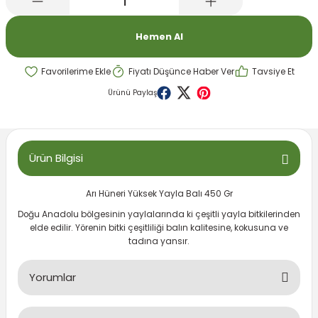
emeleri
rı
akım Ürünleri
Hemen Al
rı
Krakerler
Fiyatı Düşünce Haber Ver
Tavsiye Et
 Seyehat Ürünleri
ları
e Kompresörleri
ve Suluklar
Ürünü Paylaş
ı
rünleri
 Dağıtım Kitleri
a Aksesuarları
rı
Ürün Bilgisi
abı ve Aksesuarları
ve Tüy Bakımı
Arı Hüneri Yüksek Yayla Balı 450 Gr
Doğu Anadolu bölgesinin yaylalarında ki çeşitli yayla bitkilerinden
e Tüy Bakımı
ar
lar
elde edilir. Yörenin bitki çeşitliliği balın kalitesine, kokusuna ve
tadına yansır.
ı
Yorumlar
 Temizleyiciler