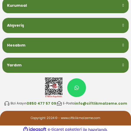
Kurumsal
Alışveriş
Hesabım
Yardım
0850 477 57 09
info@ciftlikmalzeme.com
Bizi Arayın
E-Posta
Copyright 2024 © - www.ciftklikmalzeme.com
ideasoft
ile
e-