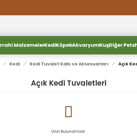
2000 TL ve Üzeri Alışverişlerde Ücretsiz Kargo
2000 TL ve Üzeri Alışverişlerde Ücretsiz Kargo #2
2000 TL ve Üzeri Alışverişlerde Ücretsiz Kargo #3
rrahi Malzemeler
Kedi
Köpek
Akvaryum
Kuş
Diğer Pets
Kedi
Kedi Tuvalet Kabı ve Aksesuarları
Açık Ked
Açık Kedi Tuvaletleri
Ürün Bulunamadı.