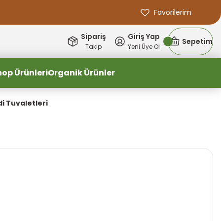
Favorilerim
Sipariş
Giriş Yap
Sepetim
Takip
Yeni Üye Ol
hop Ürünleri
Organik Ürünler
i Tuvaletleri