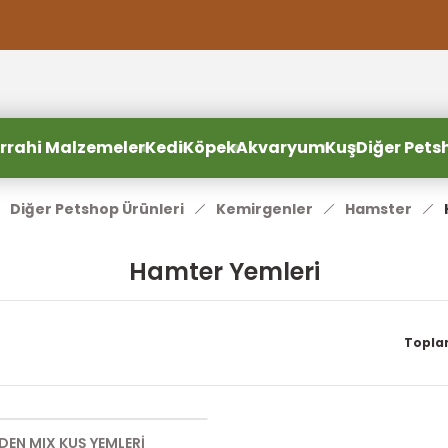
2000 TL ve Üzeri Alışverişlerde Ücretsiz Kargo
2000 TL ve Üzeri Alışverişlerde Ücretsiz Kargo #2
2000 TL ve Üzeri Alışverişlerde Ücretsiz Kargo #3
rrahi Malzemeler
Kedi
Köpek
Akvaryum
Kuş
Diğer Pets
Diğer Petshop Ürünleri
Kemirgenler
Hamster
Hamter Yemleri
Topla
EN MIX KUŞ YEMLERİ