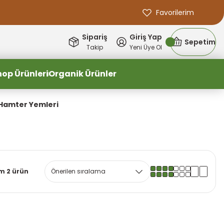
Favorilerim
Sipariş
Giriş Yap
Sepetim
Takip
Yeni Üye Ol
hop Ürünleri
Organik Ürünler
Hamter Yemleri
m 2 ürün