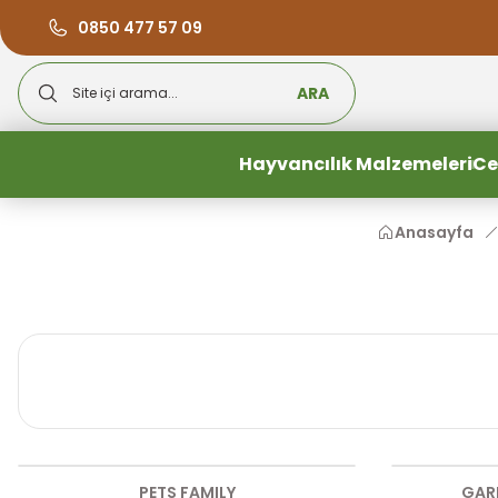
0850 477 57 09
ARA
Hayvancılık Malzemeleri
Ce
Anasayfa
PETS FAMILY
GARD