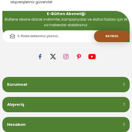
alışverişleriniz güvende!
E-Bülten Aboneliği
 Devirdaym Motorları
Bültene abone olarak indirimler, kampanyalar ve daha fazlası için ilk
siz haberdar olabilirsiniz.
Bakımı
KAYDOL
Beta Bölmeleri
Kurumsal
uarları
Alışveriş
Hesabım