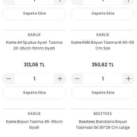
emeleri
rı
akım Ürünleri
Sepete Ekle
Sepete Ekle
rı
Krakerler
KARLIE
KARLIE
 Seyehat Ürünleri
ları
e Kompresörleri
ve Suluklar
Karlıe Art Sp.plus Ayarl. Tasma
Karlıe Kilitli Boyun Tasma M 40-55
20-35cm 10mm Siyah
Cm Sarı
ı
rünleri
 Dağıtım Kitleri
313,06 TL
350,62 TL
a Aksesuarları
rı
abı ve Aksesuarları
ve Tüy Bakımı
Sepete Ekle
Sepete Ekle
e Tüy Bakımı
ar
lar
ı
KARLIE
BEEZTEES
Karlıe Boyun Tasma 45-65cm
Beeztees Bandana Boyun
 Temizleyiciler
Siyah
Tasması Gri 35*29 Cm Large