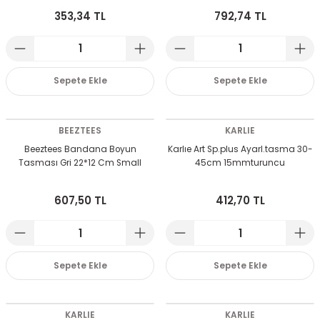
353,34 TL
792,74 TL
 Devirdaym Motorları
Sepete Ekle
Sepete Ekle
Bakımı
BEEZTEES
KARLIE
Beeztees Bandana Boyun
Karlıe Art Sp.plus Ayarl.tasma 30-
Tasması Gri 22*12 Cm Small
45cm 15mmturuncu
Beta Bölmeleri
607,50 TL
412,70 TL
uarları
Sepete Ekle
Sepete Ekle
KARLIE
KARLIE