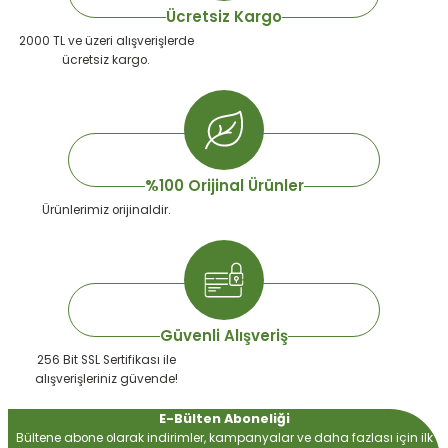
Ücretsiz Kargo
2000 TL ve üzeri alışverişlerde
ücretsiz kargo.
 Devirdaym Motorları
Bakımı
%100 Orijinal Ürünler
Ürünlerimiz orijinaldir.
Beta Bölmeleri
uarları
Güvenli Alışveriş
256 Bit SSL Sertifikası ile
alışverişleriniz güvende!
E-Bülten Aboneliği
Bültene abone olarak indirimler, kampanyalar ve daha fazlası için ilk