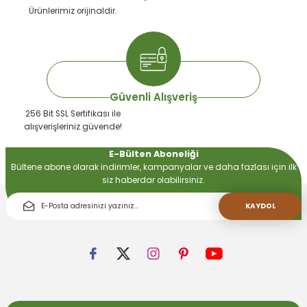
Ürünlerimiz orijinaldir.
 Devirdaym Motorları
Bakımı
Güvenli Alışveriş
256 Bit SSL Sertifikası ile
alışverişleriniz güvende!
E-Bülten Aboneliği
Bültene abone olarak indirimler, kampanyalar ve daha fazlası için ilk
Beta Bölmeleri
siz haberdar olabilirsiniz.
KAYDOL
uarları