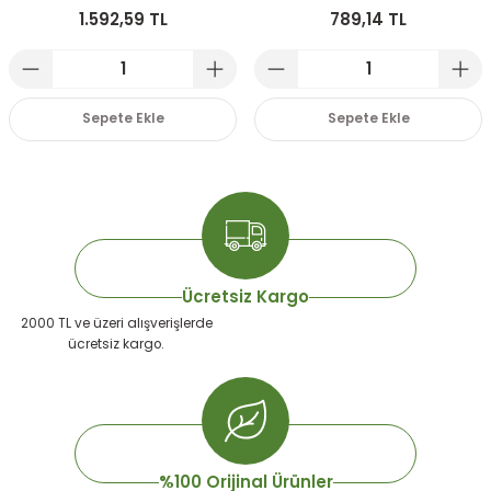
1.592,59 TL
789,14 TL
emeleri
rı
akım Ürünleri
rı
Krakerler
Sepete Ekle
Sepete Ekle
 Seyehat Ürünleri
ları
e Kompresörleri
ve Suluklar
ı
rünleri
 Dağıtım Kitleri
a Aksesuarları
rı
Ücretsiz Kargo
abı ve Aksesuarları
ve Tüy Bakımı
2000 TL ve üzeri alışverişlerde
ücretsiz kargo.
e Tüy Bakımı
ar
lar
ı
 Temizleyiciler
%100 Orijinal Ürünler