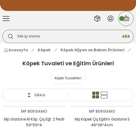
2000 TL ve Üzeri Alışverişlerde Ücretsiz Kargo
Geri Dön
Geri Dön
Geri Dön
Geri Dön
Geri Dön
Geri Dön
2000 TL ve Üzeri Alışverişlerde Ücretsiz Kargo #2
2000 TL ve Üzeri Alışverişlerde Ücretsiz Kargo #3
k Malzemeleri
op Ürünleri
ARA
alzemeleri
 Ürünleri
ları ve Mobilyaları
eri
Anasayfa
Köpek
Köpek Hijyen ve Bakım Ürünleri
eri
 Kemikleri
nleri
arı
Köpek Tuvaleti ve Eğitim Ürünleri
rünleri
alzemeleri
ve Kemikler
Köpek Tuvaletleri
Bakım Ürünleri
i
 Fanuslar
ları
SIRALA
emeleri
Kapılar
e Bakım Ürünleri
leri
MP BERGAMO
MP BERGAMO
Malzemeleri
afes ve Kapılar
Mp Gastone M Köp. Çiş Eğt. 2 Pedli
Mp Köpek Çiş Eğitim Gastone S
59*59*4
48*38*4cm
leri
Su Kapları
 Su Kapları
emeler
 Tünekleri