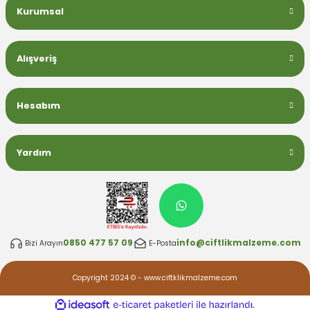
Kurumsal
Alışveriş
Hesabım
Yardım
0850 477 57 09
info@ciftlikmalzeme.com
Bizi Arayın
E-Posta
Copyright 2024 © - www.ciftklikmalzeme.com
ideasoft
ile
e-