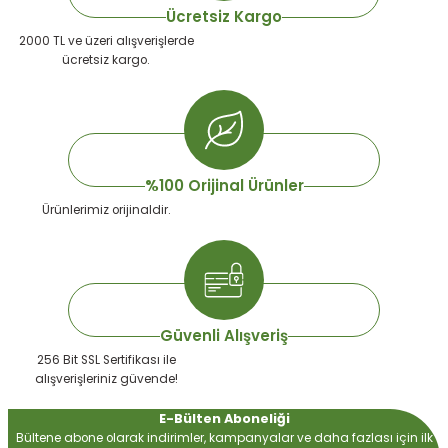
Ücretsiz Kargo
2000 TL ve üzeri alışverişlerde
ücretsiz kargo.
 Devirdaym Motorları
Bakımı
%100 Orijinal Ürünler
Ürünlerimiz orijinaldir.
Beta Bölmeleri
uarları
Güvenli Alışveriş
256 Bit SSL Sertifikası ile
alışverişleriniz güvende!
E-Bülten Aboneliği
Bültene abone olarak indirimler, kampanyalar ve daha fazlası için ilk