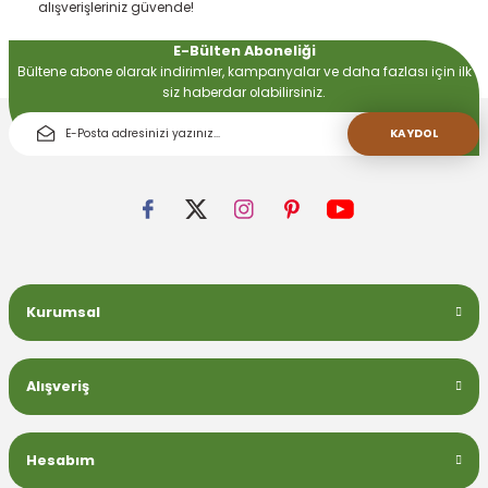
alışverişleriniz güvende!
E-Bülten Aboneliği
 Devirdaym Motorları
Bültene abone olarak indirimler, kampanyalar ve daha fazlası için ilk
siz haberdar olabilirsiniz.
Bakımı
KAYDOL
Beta Bölmeleri
Kurumsal
uarları
Alışveriş
Hesabım