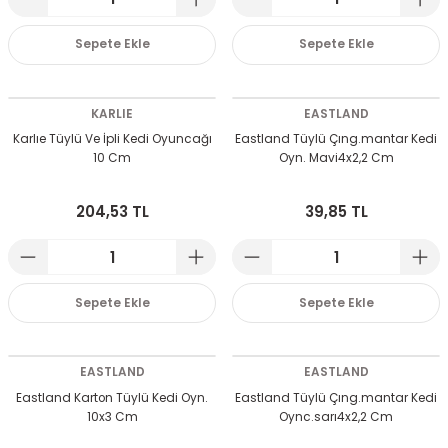
emeleri
rı
akım Ürünleri
Sepete Ekle
Sepete Ekle
rı
Krakerler
KARLIE
EASTLAND
 Seyehat Ürünleri
ları
e Kompresörleri
ve Suluklar
Karlıe Tüylü Ve İpli Kedi Oyuncağı
Eastland Tüylü Çıng.mantar Kedi
10 Cm
Oyn. Mavi4x2,2 Cm
ı
rünleri
 Dağıtım Kitleri
204,53 TL
39,85 TL
a Aksesuarları
rı
abı ve Aksesuarları
ve Tüy Bakımı
Sepete Ekle
Sepete Ekle
e Tüy Bakımı
ar
lar
ı
EASTLAND
EASTLAND
Eastland Karton Tüylü Kedi Oyn.
Eastland Tüylü Çıng.mantar Kedi
 Temizleyiciler
10x3 Cm
Oync.sarı4x2,2 Cm