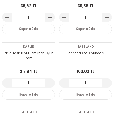
36,62 TL
39,85 TL
 Devirdaym Motorları
Sepete Ekle
Sepete Ekle
Bakımı
KARLIE
EASTLAND
Karlıe Hasır Tüylü Kemirgen Oyun.
Eastland Kedi Oyuncağı
17cm
Beta Bölmeleri
217,94 TL
100,03 TL
uarları
Sepete Ekle
Sepete Ekle
EASTLAND
EASTLAND