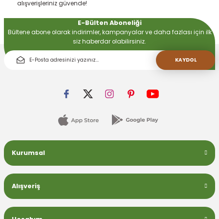
alışverişleriniz güvende!
E-Bülten Aboneliği
 Devirdaym Motorları
Bültene abone olarak indirimler, kampanyalar ve daha fazlası için ilk
siz haberdar olabilirsiniz.
Bakımı
KAYDOL
Beta Bölmeleri
uarları
Kurumsal
Alışveriş