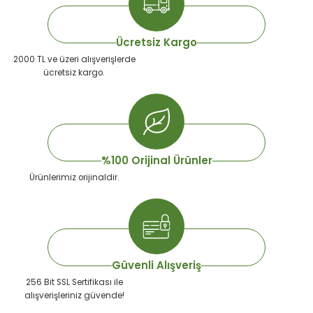
emeleri
rı
akım Ürünleri
Ücretsiz Kargo
rı
Krakerler
2000 TL ve üzeri alışverişlerde
ücretsiz kargo.
 Seyehat Ürünleri
ları
e Kompresörleri
ve Suluklar
ı
rünleri
 Dağıtım Kitleri
a Aksesuarları
rı
%100 Orijinal Ürünler
Ürünlerimiz orijinaldir.
abı ve Aksesuarları
ve Tüy Bakımı
e Tüy Bakımı
ar
lar
ı
Güvenli Alışveriş
256 Bit SSL Sertifikası ile
 Temizleyiciler
alışverişleriniz güvende!