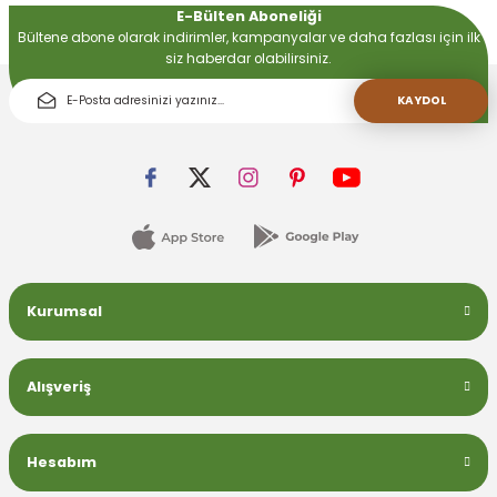
E-Bülten Aboneliği
Bültene abone olarak indirimler, kampanyalar ve daha fazlası için ilk
siz haberdar olabilirsiniz.
 Devirdaym Motorları
KAYDOL
Bakımı
Beta Bölmeleri
Kurumsal
uarları
Alışveriş
Hesabım