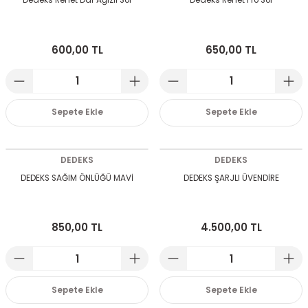
Dedeks Renet Dar Ağızlı Sol
Dedeks Renet Pro Sol
 Devirdaym Motorları
600,00 TL
650,00 TL
Bakımı
Sepete Ekle
Sepete Ekle
DEDEKS
DEDEKS
DEDEKS SAĞIM ÖNLÜĞÜ MAVİ
DEDEKS ŞARJLI ÜVENDİRE
Beta Bölmeleri
uarları
850,00 TL
4.500,00 TL
Sepete Ekle
Sepete Ekle