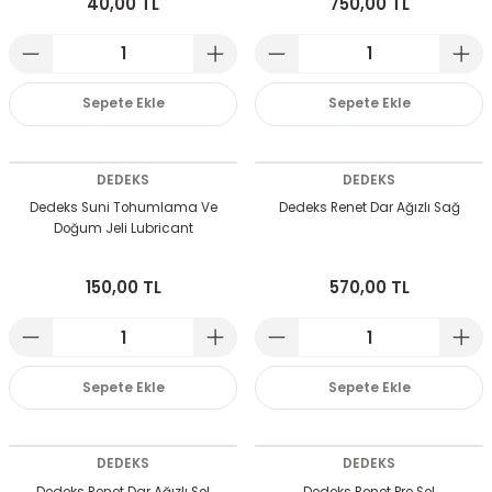
40,00 TL
750,00 TL
emeleri
rı
akım Ürünleri
rı
Krakerler
Sepete Ekle
Sepete Ekle
 Seyehat Ürünleri
ları
e Kompresörleri
ve Suluklar
DEDEKS
DEDEKS
ı
rünleri
 Dağıtım Kitleri
Dedeks Suni Tohumlama Ve
Dedeks Renet Dar Ağızlı Sağ
Doğum Jeli Lubricant
a Aksesuarları
rı
150,00 TL
570,00 TL
abı ve Aksesuarları
ve Tüy Bakımı
e Tüy Bakımı
ar
lar
Sepete Ekle
Sepete Ekle
ı
 Temizleyiciler
DEDEKS
DEDEKS