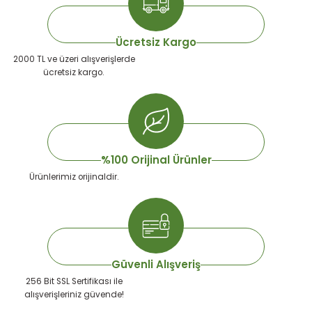
emeleri
rı
akım Ürünleri
Ücretsiz Kargo
rı
Krakerler
2000 TL ve üzeri alışverişlerde
ücretsiz kargo.
 Seyehat Ürünleri
ları
e Kompresörleri
ve Suluklar
ı
rünleri
 Dağıtım Kitleri
a Aksesuarları
rı
%100 Orijinal Ürünler
Ürünlerimiz orijinaldir.
abı ve Aksesuarları
ve Tüy Bakımı
e Tüy Bakımı
ar
lar
ı
Güvenli Alışveriş
256 Bit SSL Sertifikası ile
 Temizleyiciler
alışverişleriniz güvende!