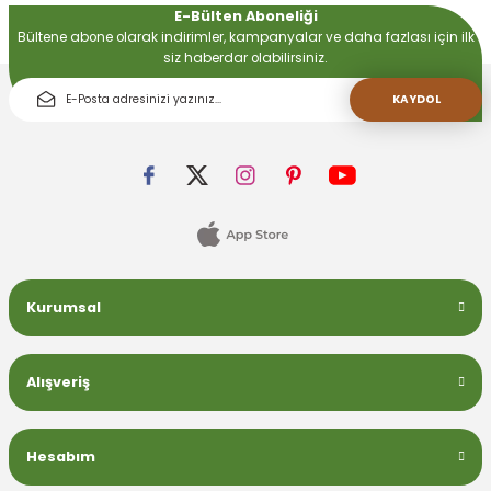
E-Bülten Aboneliği
Bültene abone olarak indirimler, kampanyalar ve daha fazlası için ilk
siz haberdar olabilirsiniz.
 Devirdaym Motorları
KAYDOL
Bakımı
Beta Bölmeleri
Kurumsal
uarları
Alışveriş
Hesabım