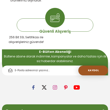
Ürünlerimiz orijinaldir.
 Devirdaym Motorları
Bakımı
Güvenli Alışveriş
256 Bit SSL Sertifikası ile
alışverişleriniz güvende!
E-Bülten Aboneliği
Bültene abone olarak indirimler, kampanyalar ve daha fazlası için ilk
siz haberdar olabilirsiniz.
Beta Bölmeleri
KAYDOL
uarları