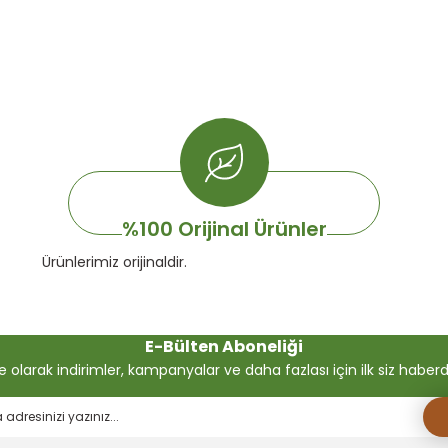
%100 Orijinal Ürünler
Ürünlerimiz orijinaldir.
E-Bülten Aboneliği
olarak indirimler, kampanyalar ve daha fazlası için ilk siz haberdar