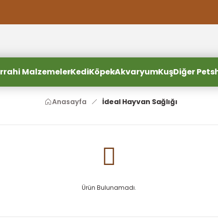
2000 TL ve Üzeri Alışverişlerde Ücretsiz Kargo
2000 TL ve Üzeri Alışverişlerde Ücretsiz Kargo #2
2000 TL ve Üzeri Alışverişlerde Ücretsiz Kargo #3
rrahi Malzemeler
Kedi
Köpek
Akvaryum
Kuş
Diğer Pets
Anasayfa
İdeal Hayvan Sağlığı
Ürün Bulunamadı.