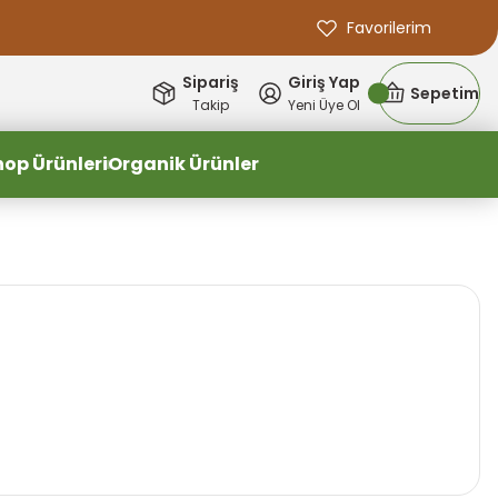
Favorilerim
Sipariş
Giriş Yap
Sepetim
Takip
Yeni Üye Ol
hop Ürünleri
Organik Ürünler