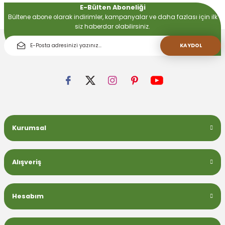
E-Bülten Aboneliği
Bültene abone olarak indirimler, kampanyalar ve daha fazlası için ilk
siz haberdar olabilirsiniz.
 Devirdaym Motorları
KAYDOL
Bakımı
Kurumsal
Beta Bölmeleri
uarları
Alışveriş
Hesabım