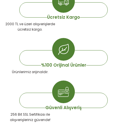
emeleri
rı
akım Ürünleri
Ücretsiz Kargo
rı
Krakerler
2000 TL ve üzeri alışverişlerde
ücretsiz kargo.
 Seyehat Ürünleri
ları
e Kompresörleri
ve Suluklar
ı
rünleri
 Dağıtım Kitleri
a Aksesuarları
rı
%100 Orijinal Ürünler
Ürünlerimiz orijinaldir.
abı ve Aksesuarları
ve Tüy Bakımı
e Tüy Bakımı
ar
lar
ı
Güvenli Alışveriş
256 Bit SSL Sertifikası ile
 Temizleyiciler
alışverişleriniz güvende!