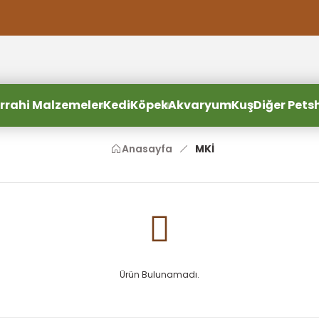
2000 TL ve Üzeri Alışverişlerde Ücretsiz Kargo
2000 TL ve Üzeri Alışverişlerde Ücretsiz Kargo #2
2000 TL ve Üzeri Alışverişlerde Ücretsiz Kargo #3
rrahi Malzemeler
Kedi
Köpek
Akvaryum
Kuş
Diğer Pets
Anasayfa
MKİ
Ürün Bulunamadı.