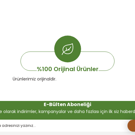
%100 Orijinal Ürünler
Ürünlerimiz orijinaldir.
E-Bülten Aboneliği
olarak indirimler, kampanyalar ve daha fazlası için ilk siz haberdar