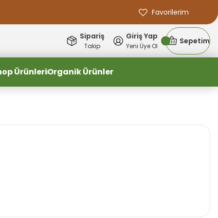
Favorilerim
Sipariş
Giriş Yap
Sepetim
Takip
Yeni Üye Ol
hop Ürünleri
Organik Ürünler