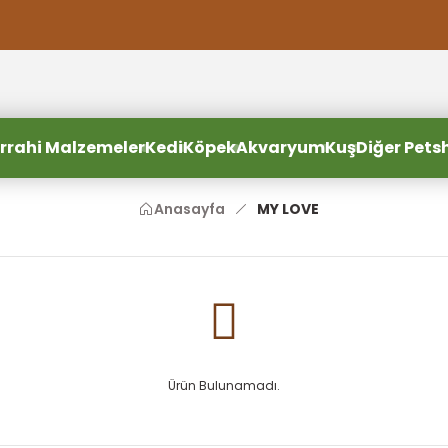
2000 TL ve Üzeri Alışverişlerde Ücretsiz Kargo
2000 TL ve Üzeri Alışverişlerde Ücretsiz Kargo #2
2000 TL ve Üzeri Alışverişlerde Ücretsiz Kargo #3
rrahi Malzemeler
Kedi
Köpek
Akvaryum
Kuş
Diğer Pets
Anasayfa
MY LOVE
Ürün Bulunamadı.