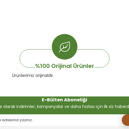
%100 Orijinal Ürünler
Ürünlerimiz orijinaldir.
E-Bülten Aboneliği
olarak indirimler, kampanyalar ve daha fazlası için ilk siz haberdar