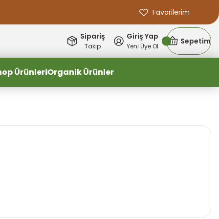
Favorilerim
Sipariş
Giriş Yap
Sepetim
Takip
Yeni Üye Ol
hop Ürünleri
Organik Ürünler