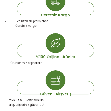
emeleri
rı
akım Ürünleri
Ücretsiz Kargo
rı
Krakerler
2000 TL ve üzeri alışverişlerde
ücretsiz kargo.
 Seyehat Ürünleri
ları
e Kompresörleri
ve Suluklar
ı
rünleri
 Dağıtım Kitleri
a Aksesuarları
rı
%100 Orijinal Ürünler
Ürünlerimiz orijinaldir.
abı ve Aksesuarları
ve Tüy Bakımı
e Tüy Bakımı
ar
lar
ı
Güvenli Alışveriş
256 Bit SSL Sertifikası ile
 Temizleyiciler
alışverişleriniz güvende!