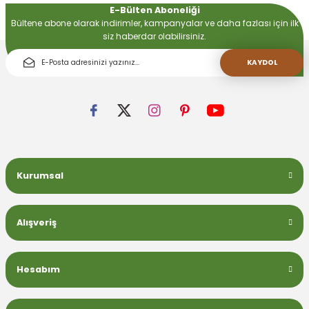
E-Bülten Aboneliği
Bültene abone olarak indirimler, kampanyalar ve daha fazlası için ilk
siz haberdar olabilirsiniz.
 Devirdaym Motorları
KAYDOL
Bakımı
Kurumsal
Beta Bölmeleri
uarları
Alışveriş
Hesabım