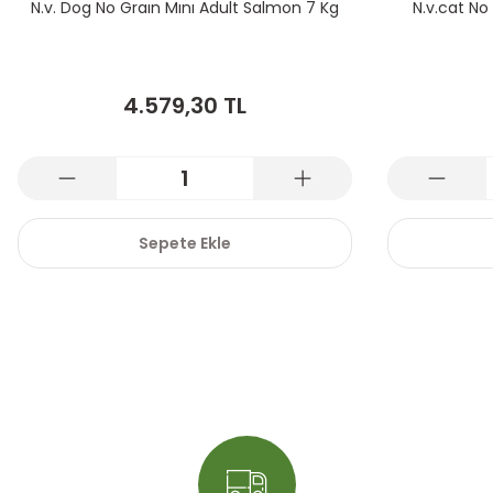
N.v. Dog No Graın Mını Adult Salmon 7 Kg
N.v.cat No
4.579,30 TL
Sepete Ekle