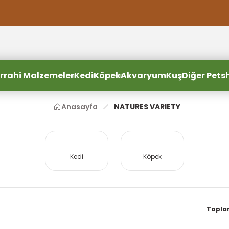
2000 TL ve Üzeri Alışverişlerde Ücretsiz Kargo
2000 TL ve Üzeri Alışverişlerde Ücretsiz Kargo #2
2000 TL ve Üzeri Alışverişlerde Ücretsiz Kargo #3
rrahi Malzemeler
Kedi
Köpek
Akvaryum
Kuş
Diğer Pets
Anasayfa
NATURES VARIETY
Kedi
Köpek
Topla