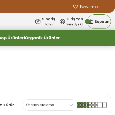
Favorilerim
Sipariş
Giriş Yap
Sepetim
Takip
Yeni Üye Ol
hop Ürünleri
Organik Ürünler
m 8 ürün