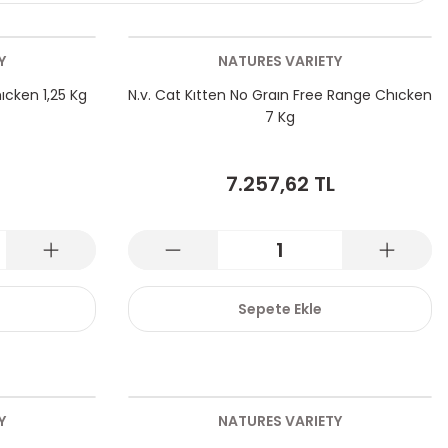
Y
NATURES VARIETY
ıcken 1,25 Kg
N.v. Cat Kıtten No Graın Free Range Chıcken
7 Kg
7.257,62 TL
Sepete Ekle
Y
NATURES VARIETY