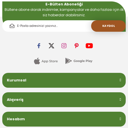
E-Bülten Aboneliği
Bültene abone olarak indirimler, kampanyalar ve daha fazlası için ilk
siz haberdar olabilirsiniz.
 Devirdaym Motorları
KAYDOL
Bakımı
Beta Bölmeleri
Kurumsal
uarları
Alışveriş
Hesabım