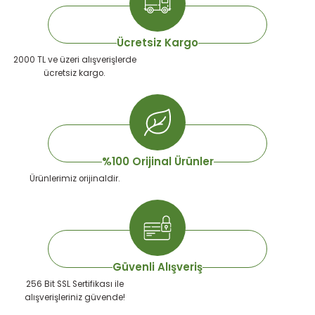
emeleri
rı
akım Ürünleri
Ücretsiz Kargo
rı
Krakerler
2000 TL ve üzeri alışverişlerde
ücretsiz kargo.
 Seyehat Ürünleri
ları
e Kompresörleri
ve Suluklar
ı
rünleri
 Dağıtım Kitleri
a Aksesuarları
rı
%100 Orijinal Ürünler
Ürünlerimiz orijinaldir.
abı ve Aksesuarları
ve Tüy Bakımı
e Tüy Bakımı
ar
lar
ı
Güvenli Alışveriş
256 Bit SSL Sertifikası ile
 Temizleyiciler
alışverişleriniz güvende!