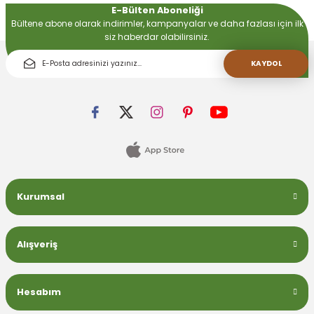
E-Bülten Aboneliği
Bültene abone olarak indirimler, kampanyalar ve daha fazlası için ilk
siz haberdar olabilirsiniz.
 Devirdaym Motorları
KAYDOL
Bakımı
Beta Bölmeleri
Kurumsal
uarları
Alışveriş
Hesabım