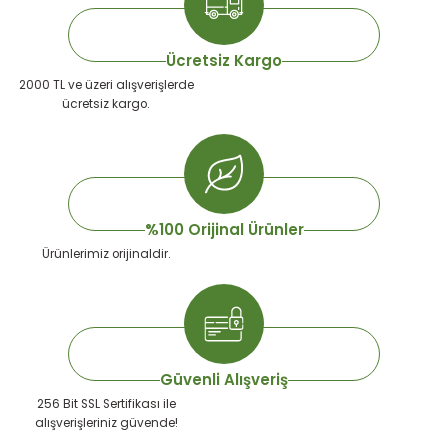
emeleri
rı
akım Ürünleri
Ücretsiz Kargo
rı
Krakerler
2000 TL ve üzeri alışverişlerde
ücretsiz kargo.
 Seyehat Ürünleri
ları
e Kompresörleri
ve Suluklar
ı
rünleri
 Dağıtım Kitleri
a Aksesuarları
rı
%100 Orijinal Ürünler
Ürünlerimiz orijinaldir.
abı ve Aksesuarları
ve Tüy Bakımı
e Tüy Bakımı
ar
lar
ı
Güvenli Alışveriş
256 Bit SSL Sertifikası ile
 Temizleyiciler
alışverişleriniz güvende!