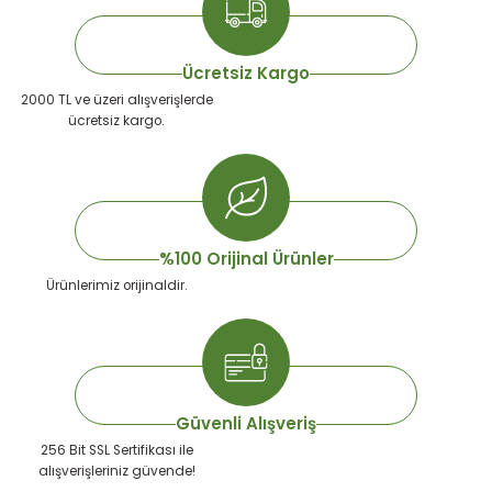
Ücretsiz Kargo
 Devirdaym Motorları
2000 TL ve üzeri alışverişlerde
ücretsiz kargo.
Bakımı
%100 Orijinal Ürünler
Ürünlerimiz orijinaldir.
Beta Bölmeleri
uarları
Güvenli Alışveriş
256 Bit SSL Sertifikası ile
alışverişleriniz güvende!